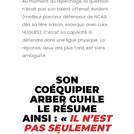
Au moment du repêchage, la question
n’était pas son talent offensif, évident
(meilleur pointeur défenseur de NCAA
dès sa 1ère saison, exaequo avec Luke
HUGUES). C’était sa capacité à
défendre dans une ligue physique. La
réponse, deux ans plus tard, est sans
ambiguïté.
SON
COÉQUIPIER
ARBER GUHLE
LE RÉSUME
AINSI :
«
IL N’EST
PAS SEULEMENT