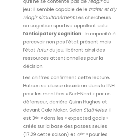
qu’il ne se contente pas de
réagir
au
jeu : il semble capable de le
traiter et d’y
réagir simultanément
. Les chercheurs
en cognition sportive appellent cela
l’
anticipatory cognition
: la capacité à
percevoir non pas l’état présent mais
l’état
futur
du jeu, libérant ainsi des
ressources attentionnelles pour la
décision.
Les chiffres confirment cette lecture.
Hutson se classe deuxième dans la LNH
pour les montées « Sud-Nord » par un
défenseur, derrière Quinn Hughes et
devant Cale Makar. Selon
Stathletes
, il
est 3
dans les « expected goals »
ème
créés sur la base des passes seules
(17,29 cette saison) et 4
pour les
ème