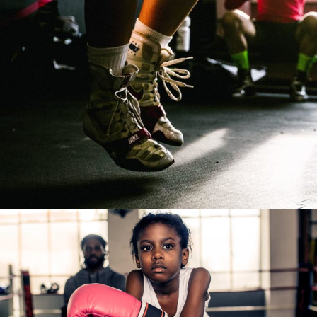
TRAINING
RUNNING SHOES
TRAINING
RUNNING
TRAINING
PLAN